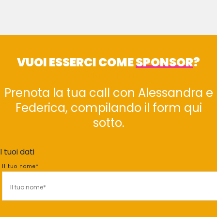
VUOI ESSERCI COME
SPONSOR
?
Scopriamolo insieme
Prenota la tua call con Alessandra e
Federica, compilando il form qui
sotto.
I tuoi dati
Il tuo nome*