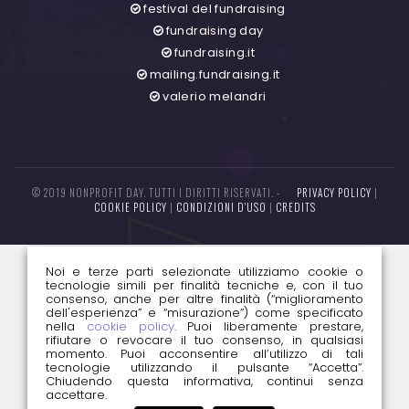
festival del fundraising
fundraising day
fundraising.it
mailing.fundraising.it
valerio melandri
© 2019 NONPROFIT DAY. TUTTI I DIRITTI RISERVATI. -
PRIVACY POLICY
|
COOKIE POLICY
|
CONDIZIONI D'USO
|
CREDITS
Noi e terze parti selezionate utilizziamo cookie o
tecnologie simili per finalità tecniche e, con il tuo
consenso, anche per altre finalità (“miglioramento
dell'esperienza” e “misurazione”) come specificato
nella
cookie policy
. Puoi liberamente prestare,
rifiutare o revocare il tuo consenso, in qualsiasi
momento. Puoi acconsentire all’utilizzo di tali
tecnologie utilizzando il pulsante “Accetta”.
Chiudendo questa informativa, continui senza
accettare.