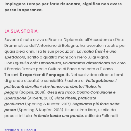
impiegare tempo per farle risuonare, significa non avere
perso la speranza.
LA SUA STORIA:
Saverio è nato e vive a Firenze. Diplomato all’Accademia d’Arte
Drammatica dell’Antoniano di Bologna, ha lavorato in teatro per
quasi dieci anni. Tra le sue produzioni:
La mafia (non) è uno
spettacolo
,
scritto a quattro mani con Piero Luigi Vigna.
Con
Uguali a chi? Omocausto, un dramma dimenticato
ha vinto
il Premio Firenze per le Culture di Pace dedicato a Tiziano
Terzani.
È reporter di Fanpage.it.
Nei suoi video affronta temi
di grande attualità e sensibilità. È autore di
Voltagabbana. I
politicanti sbruffoni che hanno cambiato l’Italia. In
peggio
(Scipini, 2009),
Gesù era ricco. Contro Comunione e
Liberazione
(Aliberti, 2013)
Siate ribelli, praticate
gentilezza
(Sperling & Kupfer, 2017),
Sogniamo più forte della
paura
(Sperling & Kupfer, 2018). Il suo ultimo libro, uscito da
poco si intitola:
In fondo basta una parola,
edito da Feltrinelli.
SEGUILO/A SUI SOCIAL