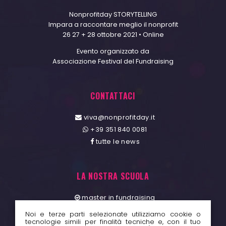
Nonprofitday STORYTELLING
Impara a raccontare meglio il nonprofit
26 27 + 28 ottobre 2021 • Online
Evento organizzato da
Associazione Festival del Fundraising
CONTATTACI
viva@nonprofitday.it
+39 351 840 0081
tutte le news
LA NOSTRA SCUOLA
master in fundraising
festival del fundraising
Noi e terze parti selezionate utilizziamo cookie o
tecnologie simili per finalità tecniche e, con il tuo
fundraising day